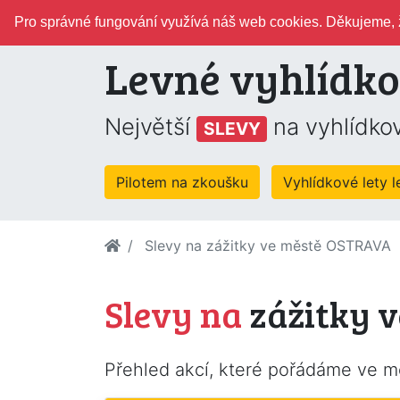
Pro správné fungování využívá náš web cookies. Děkujeme, ž
Levné vyhlídko
Největší
na vyhlídkov
SLEVY
Pilotem na zkoušku
Vyhlídkové lety 
Slevy na zážitky ve městě OSTRAVA
Slevy na
zážitky 
Přehled akcí, které pořádáme ve