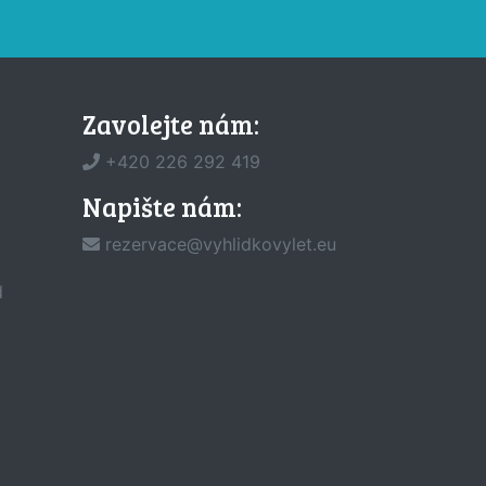
Zavolejte nám:
+420 226 292 419
Napište nám:
rezervace@vyhlidkovylet.eu
d