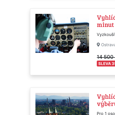
Vyhlíd
minut 
Vyzkoušít
Ostrav
14 500
SLEVA 3
Vyhlíd
výběru
Pro 1 oso