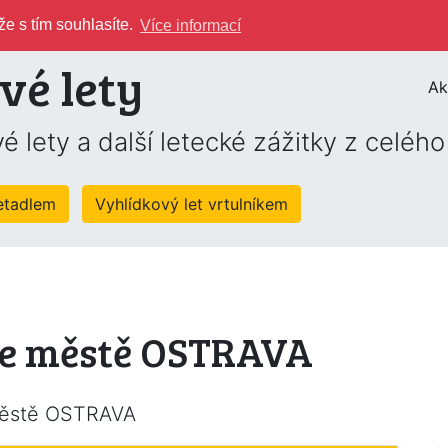
e s tím souhlasíte.
Více informací
vé lety
Ak
é lety a další letecké zážitky z celéh
letadlem
Vyhlídkový let vrtulníkem
ve městě OSTRAVA
 městě OSTRAVA