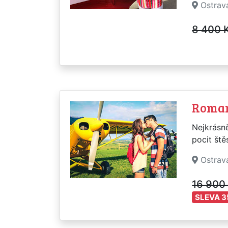
Ostrav
8 400 
Roman
Nejkrásně
pocit ště
Ostrav
16 900
SLEVA 3