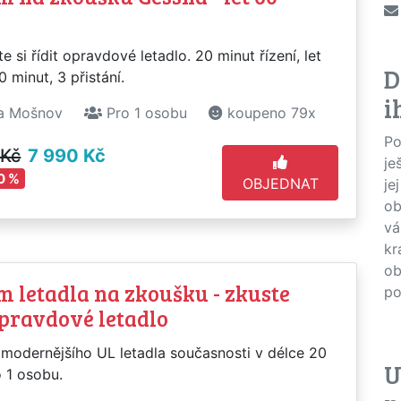
e si řídit opravdové letadlo. 20 minut řízení, let
D
 minut, 3 přistání.
i
a Mošnov
Pro 1 osobu
koupeno 79x
Po
 Kč
7 990 Kč
je
0 %
OBJEDNAT
je
ob
vá
kr
ob
m letadla na zkoušku - zkuste
po
opravdové letadlo
jmodernějšího UL letadla současnosti v délce 20
U
 1 osobu.