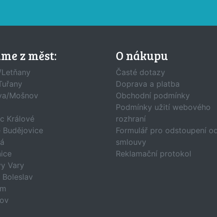
áme z měst:
O nákupu
/Letňany
Časté dotazy
Tuřany
Doprava a platba
va/Mošnov
Obchodní podmínky
Podmínky užití webového
c Králové
rozhraní
 Budějovice
Formulář pro odstoupení o
á
smlouvy
ice
Reklamační protokol
vy Vary
 Boleslav
am
ov