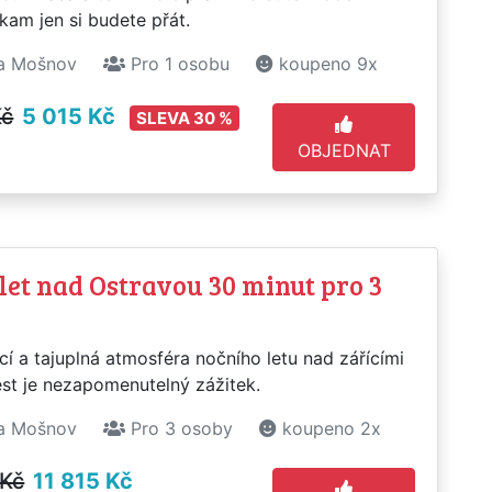
kam jen si budete přát.
a Mošnov
Pro 1 osobu
koupeno 9x
Kč
5 015 Kč
SLEVA 30 %
OBJEDNAT
let nad Ostravou 30 minut pro 3
cí a tajuplná atmosféra nočního letu nad zářícími
ěst je nezapomenutelný zážitek.
a Mošnov
Pro 3 osoby
koupeno 2x
 Kč
11 815 Kč