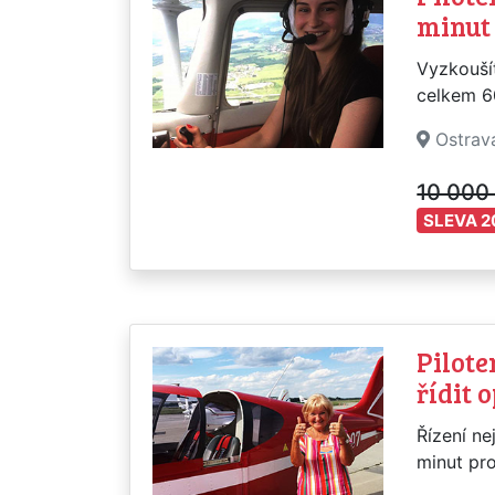
minut
Vyzkoušít
celkem 60
Ostrav
10 000
SLEVA 2
Pilote
řídit 
Řízení ne
minut pro