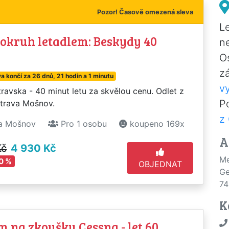
Pozor! Časově omezená sleva
L
 okruh letadlem: Beskydy 40
ne
O
z
a končí za 26 dnů, 21 hodin a 1 minutu
v
ravska - 40 minut letu za skvělou cenu. Odlet z
P
strava Mošnov.
z
a Mošnov
Pro 1 osobu
koupeno 169x
A
Kč
4 930 Kč
Me
0 %
OBJEDNAT
Ge
74
K
m na zkoušku Cessna - let 60