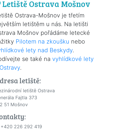
Letiště Ostrava Mošnov
etiště Ostrava-Mošnov je třetím
jvětším letištěm u nás. Na letišti
strava Mošnov pořádáme letecké
ážitky
Pilotem na zkoušku
nebo
yhlídkové lety nad Beskydy
.
odívejte se také na
vyhlídkové lety
 Ostravy
.
dresa letiště:
zinárodní letiště Ostrava
nerála Fajtla 373
2 51 Mošnov
ontakty:
+420 226 292 419