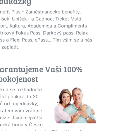
oukázky
nefit Plus - Zaměstnanecké benefity,
išek, Unišek+ a Cadhoc, Ticket Multi,
ort, Kultura, Academica a Compliments
trkový Fokus Pass, Dárkový pass, Relax
ss a Flexi Pass, ePass... Tím vším se u nás
 zaplatit.
arantujeme Vaši 100%
pokojenost
kud se rozhodnete
átit poukaz do 30
ů od objednávky,
ratem vám vrátíme
níze. Jsme největší
tecká firma v Česku