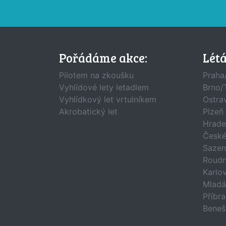
Pořádáme akce:
Lét
Pilotem na zkoušku
Praha
Vyhlídové lety letadlem
Brno/
Vyhlídkový let vrtulníkem
Ostra
Akrobatický let
Plzeň
Hrade
České
Sazen
Roudn
Karlo
Mladá
Příbr
Beneš