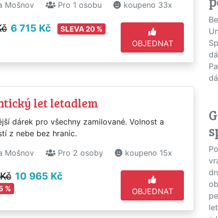
p
a Mošnov
Pro 1 osobu
koupeno 33x
Be
Kč
6 715 Kč
SLEVA 20 %
Un
Sp
OBJEDNAT
dá
Pa
dá
tický let letadlem
G
jší dárek pro všechny zamilované. Volnost a
s
stí z nebe bez hranic.
Po
a Mošnov
Pro 2 osoby
koupeno 15x
vr
dn
 Kč
10 965 Kč
ob
5 %
OBJEDNAT
pe
le