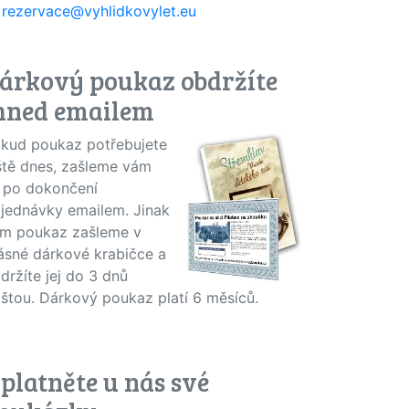
rezervace@vyhlidkovylet.eu
árkový poukaz obdržíte
hned emailem
kud poukaz potřebujete
ště dnes, zašleme vám
j po dokončení
jednávky emailem. Jinak
m poukaz zašleme v
ásné dárkové krabičce a
držíte jej do 3 dnů
štou. Dárkový poukaz platí 6 měsíců.
platněte u nás své