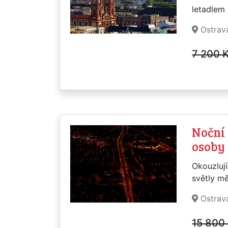
letadlem 
Ostrav
7 200 
Noční 
osoby
Okouzlují
světly m
Ostrav
15 800