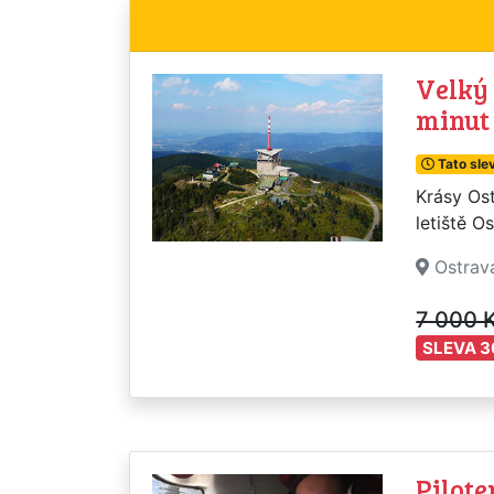
Velký
minut
Tato slev
Krásy Ost
letiště O
Ostrav
7 000 
SLEVA 3
Pilote