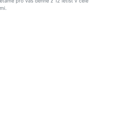
létáme pro vás denně z 12 letišť v celé
mi.