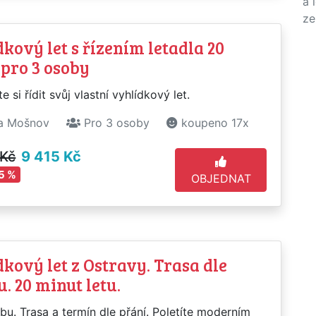
a 
ze
kový let s řízením letadla 20
pro 3 osoby
e si řídit svůj vlastní vyhlídkový let.
a Mošnov
Pro 3 osoby
koupeno 17x
 Kč
9 415 Kč
5 %
OBJEDNAT
kový let z Ostravy. Trasa dle
. 20 minut letu.
bu. Trasa a termín dle přání. Poletíte moderním