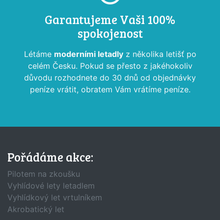
Garantujeme Vaši 100%
spokojenost
Létáme
moderními letadly
z několika letišť po
celém Česku. Pokud se přesto z jakéhokoliv
důvodu rozhodnete do 30 dnů od objednávky
peníze vrátit, obratem Vám vrátíme peníze.
Pořádáme akce:
Pilotem na zkoušku
Vyhlídové lety letadlem
Vyhlídkový let vrtulníkem
Akrobatický let