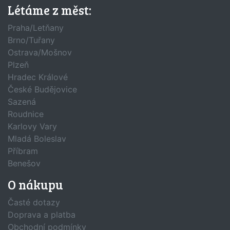
Létáme z měst:
Praha/Letňany
Brno/Tuřany
Ostrava/Mošnov
Plzeň
Hradec Králové
České Budějovice
Sazená
Roudnice
Karlovy Vary
Mladá Boleslav
Příbram
Benešov
O nákupu
Časté dotazy
Doprava a platba
Obchodní podmínky