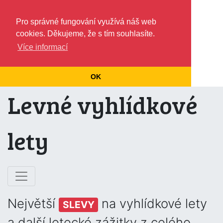
Pro správné fungování využívá náš web
cookies. Děkujeme, že s tím souhlasíte.
Více informací
OK
Levné vyhlídkové
lety
Největší
na vyhlídkové lety
SLEVY
a další letecké zážitky z celého