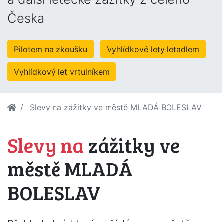
Česka
Pilotem na zkoušku
Vyhlídkové lety letadlem
Vyhlídkový let vrtulníkem
Slevy na zážitky ve městě MLADÁ BOLESLAV
Slevy na
zážitky ve
městě MLADÁ
BOLESLAV