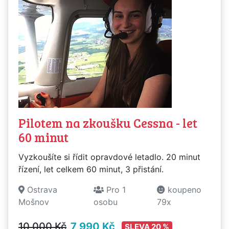
Pilotem na zkoušku Cessna - let
60 minut
Vyzkoušíte si řídit opravdové letadlo. 20 minut
řízení, let celkem 60 minut, 3 přistání.
Ostrava
Pro 1
koupeno
Mošnov
osobu
79x
10 000 Kč
7 990 Kč
SLEVA 20 %