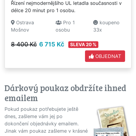
Řízení nejmodernějšího UL letadla současnosti v
délce 20 minut pro 1 osobu.
Ostrava
Pro 1
koupeno
Mošnov
osobu
33x
8 400 Kč
6 715 Kč
SLEVA 20 %
OBJEDNAT
Dárkový poukaz obdržíte ihned
emailem
Pokud poukaz potřebujete ještě
dnes, zašleme vám jej po
dokončení objednávky emailem.
Jinak vám poukaz zašleme v krásné