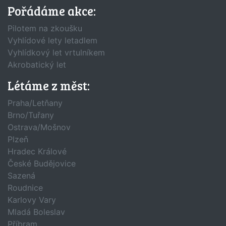
Pořádáme akce:
Pilotem na zkoušku
Vyhlídové lety letadlem
Vyhlídkový let vrtulníkem
Akrobatický let
Létáme z měst:
Praha/Letňany
Brno/Tuřany
Ostrava/Mošnov
Plzeň
Hradec Králové
České Budějovice
Sazená
Roudnice
Karlovy Vary
Mladá Boleslav
Příbram