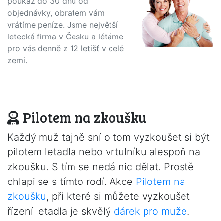
poukaz do 30 dnů od
objednávky, obratem vám
vrátíme peníze. Jsme největší
letecká firma v Česku a létáme
pro vás denně z 12 letišť v celé
zemi.
Pilotem na zkoušku
Každý muž tajně sní o tom vyzkoušet si být
pilotem letadla nebo vrtulníku alespoň na
zkoušku. S tím se nedá nic dělat. Prostě
chlapi se s tímto rodí. Akce
Pilotem na
zkoušku
, při které si můžete vyzkoušet
řízení letadla je skvělý
dárek pro muže
.