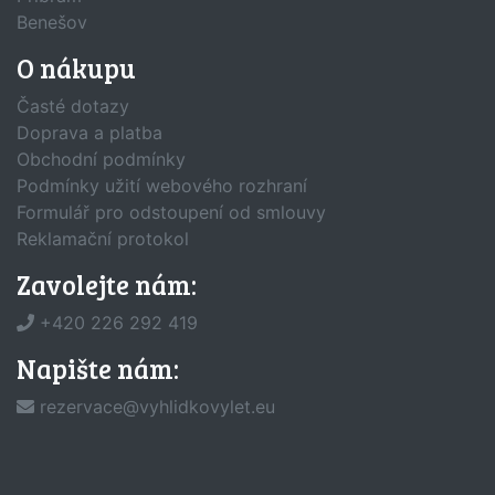
Benešov
O nákupu
Časté dotazy
Doprava a platba
Obchodní podmínky
Podmínky užití webového rozhraní
Formulář pro odstoupení od smlouvy
Reklamační protokol
Zavolejte nám:
+420 226 292 419
Napište nám:
rezervace@vyhlidkovylet.eu