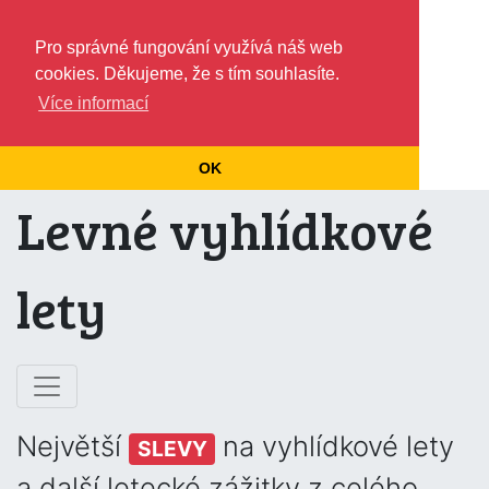
Pro správné fungování využívá náš web
cookies. Děkujeme, že s tím souhlasíte.
Více informací
OK
Levné vyhlídkové
lety
Největší
na vyhlídkové lety
SLEVY
a další letecké zážitky z celého