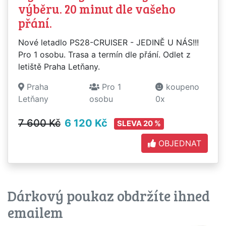
výběru. 20 minut dle vašeho
přání.
Nové letadlo PS28-CRUISER - JEDINĚ U NÁS!!!
Pro 1 osobu. Trasa a termín dle přání. Odlet z
letiště Praha Letňany.
Praha
Pro 1
koupeno
Letňany
osobu
0x
7 600 Kč
6 120 Kč
SLEVA 20 %
OBJEDNAT
Dárkový poukaz obdržíte ihned
emailem