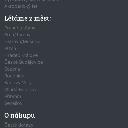
Akrobatický let
Létáme z měst:
Praha/Letňany
Brno/Tuřany
Ostrava/Mošnov
Plzeň
Hradec Králové
České Budějovice
Sazená
Roudnice
Karlovy Vary
Mladá Boleslav
Příbram
Benešov
O nákupu
Časté dotazy