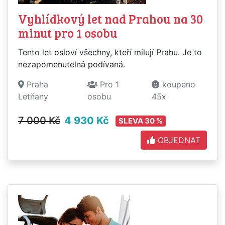
Vyhlídkový let nad Prahou na 30
minut pro 1 osobu
Tento let osloví všechny, kteří milují Prahu. Je to
nezapomenutelná podívaná.
Praha
Pro 1
koupeno
Letňany
osobu
45x
7 000 Kč
4 930 Kč
SLEVA 30 %
OBJEDNAT