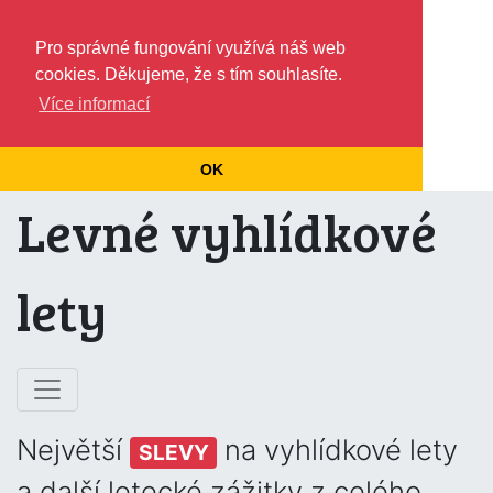
Pro správné fungování využívá náš web
cookies. Děkujeme, že s tím souhlasíte.
Více informací
OK
Levné vyhlídkové
lety
Největší
na vyhlídkové lety
SLEVY
a další letecké zážitky z celého