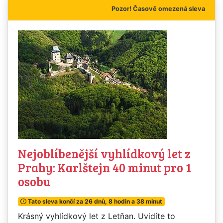
Pozor! Časově omezená sleva
Nejoblíbenější vyhlídkový let z
Prahy: Karlštejn 40 minut pro 1
osobu
Tato sleva končí za 26 dnů, 8 hodin a 38 minut
Krásný vyhlídkový let z Letňan. Uvidíte to