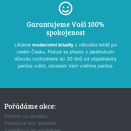
Garantujeme Vaši 100%
spokojenost
Létáme
moderními letadly
z několika letišť po
celém Česku. Pokud se přesto z jakéhokoliv
důvodu rozhodnete do 30 dnů od objednávky
peníze vrátit, obratem Vám vrátíme peníze.
Pořádáme akce:
Pilotem na zkoušku
Vyhlídové lety letadlem
Vyhlídkový let vrtulníkem