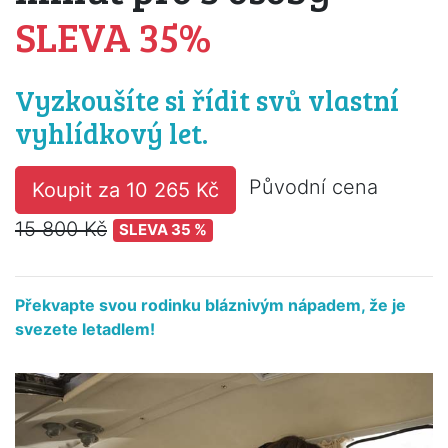
SLEVA 35%
Vyzkoušíte si řídit svů vlastní
vyhlídkový let.
Původní cena
Koupit za 10 265 Kč
15 800 Kč
SLEVA 35 %
Překvapte svou rodinku bláznivým nápadem, že je
svezete letadlem!