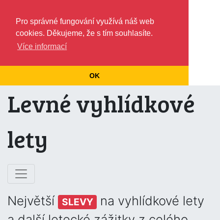
Pro správné fungování využívá náš web
cookies. Děkujeme, že s tím souhlasíte.
Více informací
OK
Levné vyhlídkové
lety
Největší
na vyhlídkové lety
SLEVY
a další letecké zážitky z celého