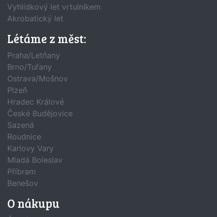
Vyhlídkový let vrtulníkem
Akrobatický let
Létáme z měst:
Praha/Letňany
Brno/Tuřany
Ostrava/Mošnov
Plzeň
Hradec Králové
České Budějovice
Sazená
Roudnice
Karlovy Vary
Mladá Boleslav
Příbram
Benešov
O nákupu