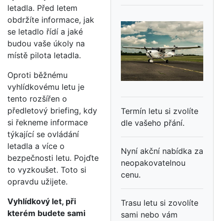
letadla. Před letem
obdržíte informace, jak
se letadlo řídí a jaké
budou vaše úkoly na
místě pilota letadla.
Oproti běžnému
vyhlídkovému letu je
tento rozšířen o
předletový briefing, kdy
Termín letu si zvolíte
si řekneme informace
dle vašeho přání.
týkající se ovládání
letadla a více o
Nyní akční nabídka za
bezpečnosti letu. Pojďte
neopakovatelnou
to vyzkoušet. Toto si
cenu.
opravdu užijete.
Vyhlídkový let, při
Trasu letu si zovolíte
kterém budete sami
sami nebo vám