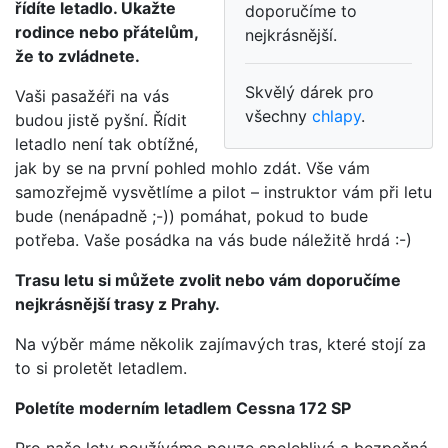
řídíte letadlo. Ukažte
doporučíme to
rodince nebo přátelům,
nejkrásnější.
že to zvládnete.
Skvělý dárek pro
Vaši pasažéři na vás
všechny
chlapy
.
budou jistě pyšní. Řídit
letadlo není tak obtížné,
jak by se na první pohled mohlo zdát. Vše vám
samozřejmě vysvětlíme a pilot – instruktor vám při letu
bude (nenápadně ;-)) pomáhat, pokud to bude
potřeba. Vaše posádka na vás bude náležitě hrdá :-)
Trasu letu si můžete zvolit nebo vám doporučíme
nejkrásnější trasy z Prahy.
Na výběr máme několik zajímavých tras, které stojí za
to si proletět letadlem.
Poletíte moderním letadlem Cessna 172 SP
Pro naše lety používáme pouze spolehlivá a bezpečná