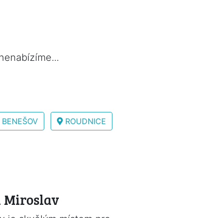
nenabízíme...
BENEŠOV
ROUDNICE
n Miroslav