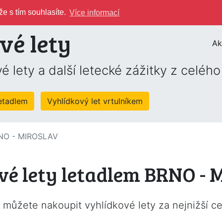
e s tím souhlasíte.
Více informací
vé lety
Ak
é lety a další letecké zážitky z celéh
letadlem
Vyhlídkový let vrtulníkem
BRNO - MIROSLAV
vé lety letadlem BRNO -
e můžete nakoupit vyhlídkové lety za nejnižší c