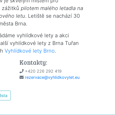
av je skvělým místem pro
h zážitků
pilotem malého letadla na
ového letu
. Letiště se nachází 30
města Brna.
řádáme vyhlídkové lety a akci
alší vyhlídkové lety z Brna Tuřan
ch
Vyhlídkové lety Brno
.
Kontakty:
+420 226 292 419
rezervace@vyhlidkovylet.eu
ěsta