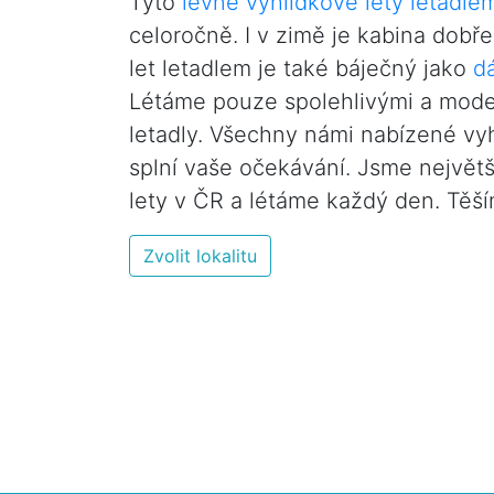
Tyto
levné vyhlídkové lety letadle
celoročně. I v zimě je kabina dobř
let letadlem je také báječný jako
d
Létáme pouze spolehlivými a mod
letadly. Všechny námi nabízené vy
splní vaše očekávání. Jsme největš
lety v ČR a létáme každý den. Těší
Zvolit lokalitu