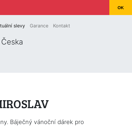
OK
(current)
tuální slevy
Garance
Kontakt
o Česka
 MIROSLAV
eny. Báječný vánoční dárek pro