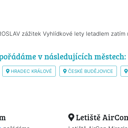
ROSLAV zážitek Vyhlídkové lety letadlem zatím 
 pořádáme v následujících městech:
HRADEC KRÁLOVÉ
ČESKÉ BUDĚJOVICE
em
Letiště AirCo