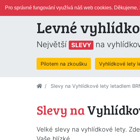
Pro správné fungování využívá náš web cookies. Děkujeme, ž
Levné vyhlídko
Největší
na vyhlídkov
SLEVY
Pilotem na zkoušku
Vyhlídkové lety 
Slevy na Vyhlídkové lety letadlem 
Slevy na
Vyhlídko
Velké slevy na vyhlídkové lety. Zd
Vaše blízké.