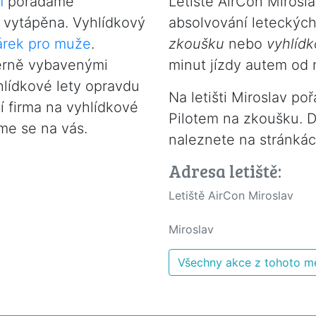
m
pořádáme
Letiště AirCon Mirosl
e vytápěna. Vyhlídkový
absolvování leteckýc
árek pro muže
.
zkoušku
nebo
vyhlídk
erně vybavenými
minut jízdy autem od 
hlídkové lety opravdu
Na letišti Miroslav po
í firma na vyhlídkové
Pilotem na zkoušku. D
me se na vás.
naleznete na stránká
Adresa letiště:
Letiště AirCon Miroslav
Miroslav
Všechny akce z tohoto m