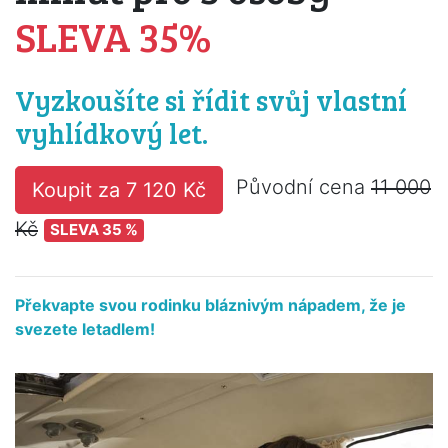
SLEVA 35%
Vyzkoušíte si řídit svůj vlastní
vyhlídkový let.
Původní cena
11 000
Koupit za 7 120 Kč
Kč
SLEVA 35 %
Překvapte svou rodinku bláznivým nápadem, že je
svezete letadlem!