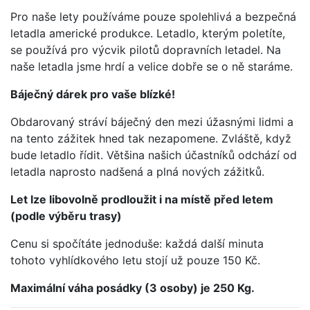
Pro naše lety používáme pouze spolehlivá a bezpečná
letadla americké produkce. Letadlo, kterým poletíte,
se používá pro výcvik pilotů dopravních letadel. Na
naše letadla jsme hrdí a velice dobře se o ně staráme.
Báječný dárek pro vaše blízké!
Obdarovaný stráví báječný den mezi úžasnými lidmi a
na tento zážitek hned tak nezapomene. Zvláště, když
bude letadlo řídit. Většina našich účastníků odchází od
letadla naprosto nadšená a plná nových zážitků.
Let lze libovolně prodloužit i na místě před letem
(podle výběru trasy)
Cenu si spočítáte jednoduše: každá další minuta
tohoto vyhlídkového letu stojí už pouze 150 Kč.
Maximální váha posádky (3 osoby) je 250 Kg.