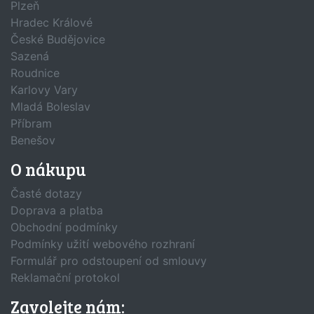
Plzeň
Hradec Králové
České Budějovice
Sazená
Roudnice
Karlovy Vary
Mladá Boleslav
Příbram
Benešov
O nákupu
Časté dotazy
Doprava a platba
Obchodní podmínky
Podmínky užití webového rozhraní
Formulář pro odstoupení od smlouvy
Reklamační protokol
Zavolejte nám: