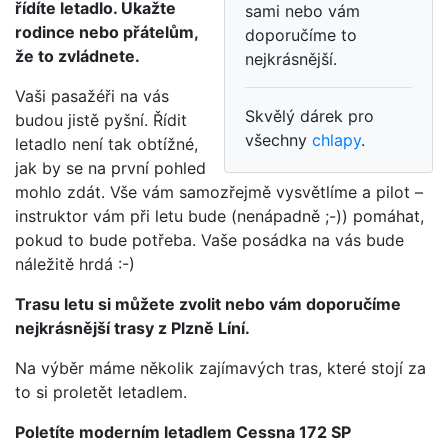
řídíte letadlo. Ukažte
sami nebo vám
rodince nebo přátelům,
doporučíme to
že to zvládnete.
nejkrásnější.
Vaši pasažéři na vás
Skvělý dárek pro
budou jistě pyšní. Řídit
všechny
chlapy
.
letadlo není tak obtížné,
jak by se na první pohled
mohlo zdát. Vše vám samozřejmě vysvětlíme a pilot –
instruktor vám při letu bude (nenápadně ;-)) pomáhat,
pokud to bude potřeba. Vaše posádka na vás bude
náležitě hrdá :-)
Trasu letu si můžete zvolit nebo vám doporučíme
nejkrásnější trasy z Plzně Líní.
Na výběr máme několik zajímavých tras, které stojí za
to si proletět letadlem.
Poletíte moderním letadlem Cessna 172 SP