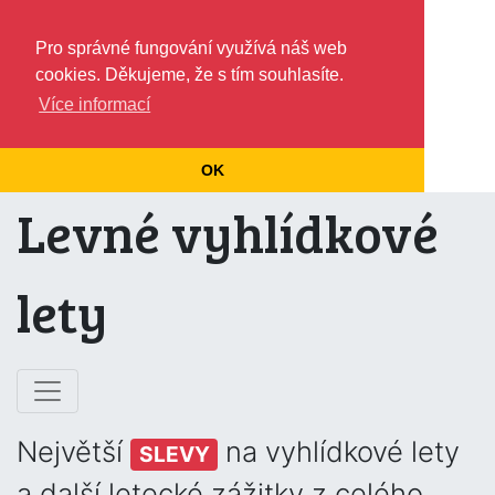
Pro správné fungování využívá náš web
cookies. Děkujeme, že s tím souhlasíte.
Více informací
OK
Levné vyhlídkové
lety
Největší
na vyhlídkové lety
SLEVY
a další letecké zážitky z celého