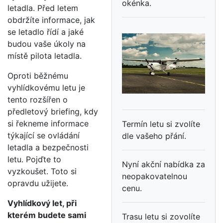
okénka.
letadla. Před letem
obdržíte informace, jak
se letadlo řídí a jaké
budou vaše úkoly na
místě pilota letadla.
Oproti běžnému
vyhlídkovému letu je
tento rozšířen o
předletový briefing, kdy
si řekneme informace
Termín letu si zvolíte
týkající se ovládání
dle vašeho přání.
letadla a bezpečnosti
letu. Pojďte to
Nyní akční nabídka za
vyzkoušet. Toto si
neopakovatelnou
opravdu užijete.
cenu.
Vyhlídkový let, při
kterém budete sami
Trasu letu si zovolíte