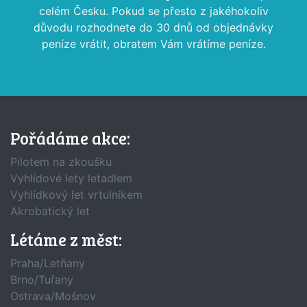
celém Česku. Pokud se přesto z jakéhokoliv
důvodu rozhodnete do 30 dnů od objednávky
peníze vrátit, obratem Vám vrátíme peníze.
Pořádáme akce:
Pilotem na zkoušku
Vyhlídové lety letadlem
Vyhlídkový let vrtulníkem
Akrobatický let
Létáme z měst:
Praha/Letňany
Brno/Tuřany
Ostrava/Mošnov