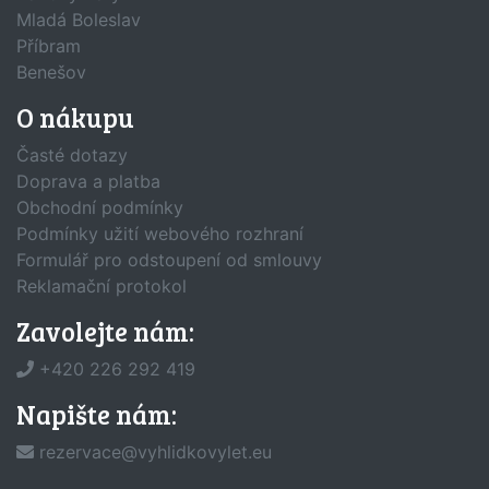
Mladá Boleslav
Příbram
Benešov
O nákupu
Časté dotazy
Doprava a platba
Obchodní podmínky
Podmínky užití webového rozhraní
Formulář pro odstoupení od smlouvy
Reklamační protokol
Zavolejte nám:
+420 226 292 419
Napište nám:
rezervace@vyhlidkovylet.eu