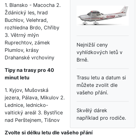
1. Blansko - Macocha 2.
Ždánický les, hrad
Buchlov, Velehrad,
rozhledna Brdo, Chřiby
3. Větrný mlýn
Ruprechtov, zámek
Nejnižší ceny
Plumlov, krásy
vyhlídkových letů v
Drahanské vrchoviny
Brně.
Tipy na trasy pro 40
minut letu
Trasu letu a datum si
můžete zvolit dle
1. Kyjov, Mušovská
vašeho přání.
jezera, Pálava, Mikulov 2.
Lednice, lednicko-
Skvělý dárek
valtický areál 3. Bystřice
například pro rodiče.
nad Perštejnem, Tišnov
Zvolte si délku letu dle vašeho přání