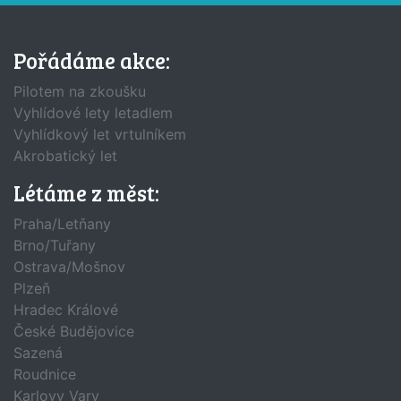
Pořádáme akce:
Pilotem na zkoušku
Vyhlídové lety letadlem
Vyhlídkový let vrtulníkem
Akrobatický let
Létáme z měst:
Praha/Letňany
Brno/Tuřany
Ostrava/Mošnov
Plzeň
Hradec Králové
České Budějovice
Sazená
Roudnice
Karlovy Vary