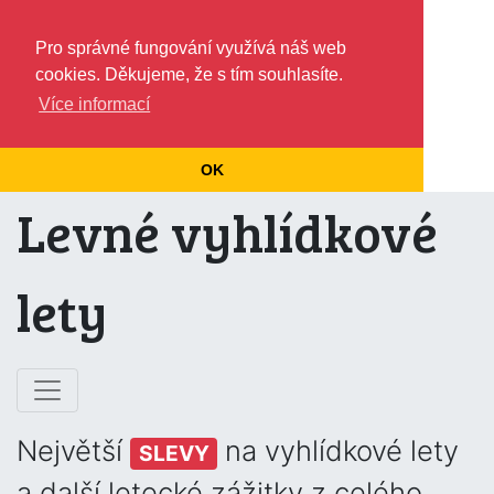
Pro správné fungování využívá náš web
cookies. Děkujeme, že s tím souhlasíte.
Více informací
OK
Levné vyhlídkové
lety
Největší
na vyhlídkové lety
SLEVY
a další letecké zážitky z celého