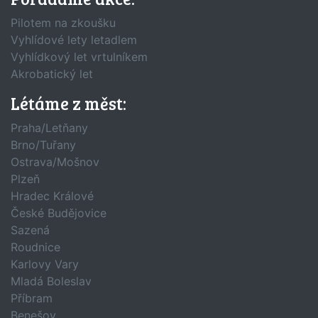
Pilotem na zkoušku
Vyhlídové lety letadlem
Vyhlídkový let vrtulníkem
Akrobatický let
Létáme z měst:
Praha/Letňany
Brno/Tuřany
Ostrava/Mošnov
Plzeň
Hradec Králové
České Budějovice
Sazená
Roudnice
Karlovy Vary
Mladá Boleslav
Příbram
Benešov