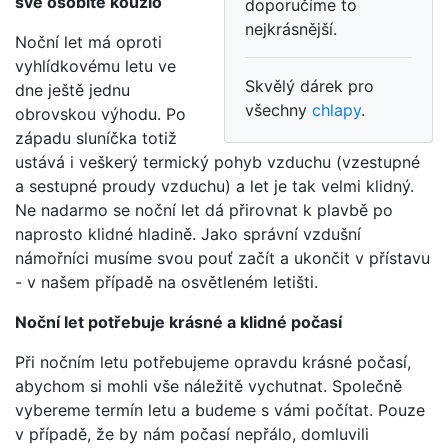
své osobité kouzlo
doporučíme to
nejkrásnější.
Noční let má oproti
vyhlídkovému letu ve
Skvělý dárek pro
dne ještě jednu
všechny
chlapy
.
obrovskou výhodu. Po
západu sluníčka totiž
ustává i veškerý termický pohyb vzduchu (vzestupné
a sestupné proudy vzduchu) a let je tak velmi klidný.
Ne nadarmo se noční let dá přirovnat k plavbě po
naprosto klidné hladině. Jako správní vzdušní
námořníci musíme svou pouť začít a ukončit v přístavu
- v našem případě na osvětleném letišti.
Noční let potřebuje krásné a klidné počasí
Při nočním letu potřebujeme opravdu krásné počasí,
abychom si mohli vše náležitě vychutnat. Společně
vybereme termín letu a budeme s vámi počítat. Pouze
v případě, že by nám počasí nepřálo, domluvili