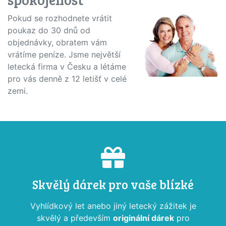
Pokud se rozhodnete vrátit
poukaz do 30 dnů od
objednávky, obratem vám
vrátíme peníze. Jsme největší
letecká firma v Česku a létáme
pro vás denně z 12 letišť v celé
zemi.
Skvělý dárek pro vaše blízké
Vyhlídkový let anebo jiný letecký zážitek je
skvělý a především
originální dárek
pro