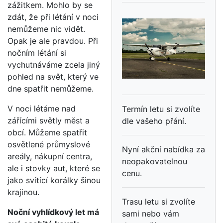
zážitkem. Mohlo by se
zdát, že při létání v noci
nemůžeme nic vidět.
Opak je ale pravdou. Při
nočním létání si
vychutnáváme zcela jiný
pohled na svět, který ve
dne spatřit nemůžeme.
V noci létáme nad
Termín letu si zvolíte
zářícími světly měst a
dle vašeho přání.
obcí. Můžeme spatřit
osvětlené průmyslové
Nyní akční nabídka za
areály, nákupní centra,
neopakovatelnou
ale i stovky aut, které se
cenu.
jako svítící korálky šinou
krajinou.
Trasu letu si zvolíte
Noční vyhlídkový let má
sami nebo vám