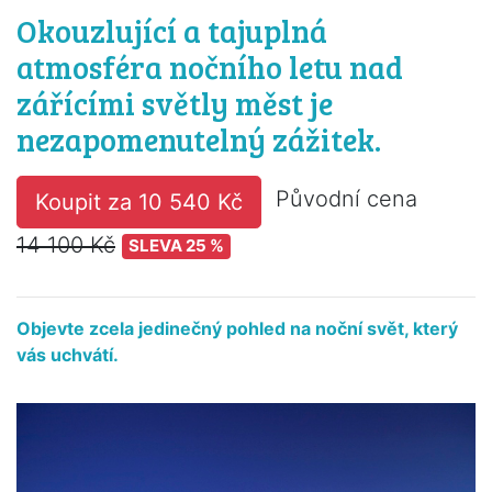
Okouzlující a tajuplná
atmosféra nočního letu nad
zářícími světly měst je
nezapomenutelný zážitek.
Původní cena
Koupit za 10 540 Kč
14 100 Kč
SLEVA 25 %
Objevte zcela jedinečný pohled na noční svět, který
vás uchvátí.