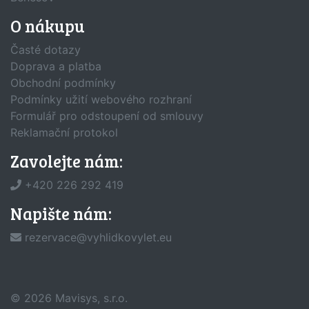
O nákupu
Časté dotazy
Doprava a platba
Obchodní podmínky
Podmínky užití webového rozhraní
Formulář pro odstoupení od smlouvy
Reklamační protokol
Zavolejte nám:
+420 226 292 419
Napište nám:
rezervace@vyhlidkovylet.eu
© 2026
Mavisys, s.r.o.