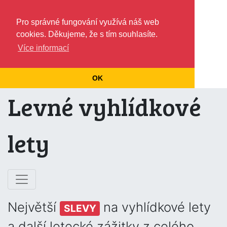
Pro správné fungování využívá náš web
cookies. Děkujeme, že s tím souhlasíte.
Více informací
OK
Levné vyhlídkové
lety
Největší
na vyhlídkové lety
SLEVY
a další letecké zážitky z celého