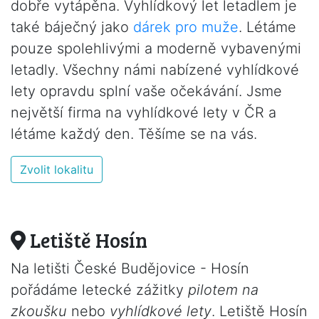
dobře vytápěna. Vyhlídkový let letadlem je
také báječný jako
dárek pro muže
. Létáme
pouze spolehlivými a moderně vybavenými
letadly. Všechny námi nabízené vyhlídkové
lety opravdu splní vaše očekávání. Jsme
největší firma na vyhlídkové lety v ČR a
létáme každý den. Těšíme se na vás.
Zvolit lokalitu
Letiště Hosín
Na letišti České Budějovice - Hosín
pořádáme letecké zážitky
pilotem na
zkoušku
nebo
vyhlídkové lety
. Letiště Hosín