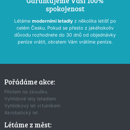
Garantujeme Vaši 100%
spokojenost
Létáme
moderními letadly
z několika letišť po
celém Česku. Pokud se přesto z jakéhokoliv
důvodu rozhodnete do 30 dnů od objednávky
peníze vrátit, obratem Vám vrátíme peníze.
Pořádáme akce:
Pilotem na zkoušku
Vyhlídové lety letadlem
Vyhlídkový let vrtulníkem
Akrobatický let
Létáme z měst: